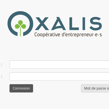
 :
 :
Mot de passe o